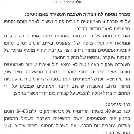
שלב 3.
קימוט והרמה
סברה נוספת להיווצרות השכבה העשירה באמוניטים:
על פי סברה זו האמוניטים חיו בים פתוח ועשיר ולאחר מותם נסחפו
הקונכיות לאזור הרדוד. סברה
זאת מתבססת על כך שבמות האמוניט רקמת גופו הרכה נרקבת
וממלאת את תאי הציפה של האמוניט בגזים. זרמים ימיים סחפו
קונכיות אמוניטים מאזור נרחב ויצרו בקרבת החוף מאסף מרוכז של
קונכיות שנקברו, ובסופו של תהליך התאבנו.
העובדה שבקיר האמוניטים לא נמצא חול ואיכות שימור האמוניטים
טובה מזאת הצפויה בחוף תומכים בסברה הראשונה. מצד שני,
הריכוז היוצא דופן של אמוניטים תומך בסברה שהזרמים ריכזו קונכיות
מאזור נרחב והעובדה שישנם הרבה אמוניטים שנצבעו על ידי
תחמוצות ברזל יכולה להצביע על קבורה בים רדוד ועשיר בחמצן.
איך מגיעים:
לצד כביש 40, ביציאה הדרומית של מכתש רמון בין ק”מ 84-85, חונים
בחניון קיר האמוניטים. משם ממשיכים מערבה בשביל המסומן
באדום. עוברים את המפגש עם השביל המסומן בירוק עוד כ -150
מטר עד הקיר.