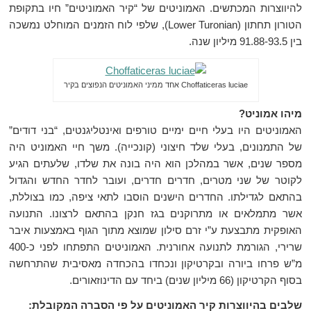
להיווצרות המכתשים. האמוניטים של “קיר האמוניטים” חיו בתקופת
הטורון תחתון (Lower Turonian), שלפי לוח הזמנים המוחלט נמשכה
בין 91.88-93.5 מיליון שנה.
Choffaticeras luciae אחד ממיני האמוניטים הנפוצים בקיר
מיהו אמוניט?
האמוניטים היו בעלי חיים ימיים טורפים ואינטליגנטים, “בני דודים”
של התמנונים, בעלי שלד חיצוני (קונכייה). משך חיי האמוניט היה
מספר שנים, אשר במהלכן הוא היה בונה את שלדו, שלעתים הגיע
לקוטר של שני מטרים, חדרים חדרים, ועובר לחדר החדש והגדול
בהתאם לגדילתו. החדרים הישנים הוסבו לתאי ציפה, כמו בצוללת,
אשר מתמלאים או מתרוקנים בגז חנקן בהתאם לרצונו. התנועה
האופקית מתבצעת ע”י זרם סילון שמוצא מתוך הגוף באמצעות איבר
שרירי, הגורמת לתנועה אחורנית. האמוניטים התפתחו לפני כ-400
מ”ש פרחו ביורה ובקרטיקון ונכחדו בהכחדה מאסיבית שהתרחשה
בסוף הקרטיקון (66 מיליון שנים) ביחד עם הדינוזאורים.
שלבים בהיווצרות קיר האמוניטים על פי הסברה המקובלת: