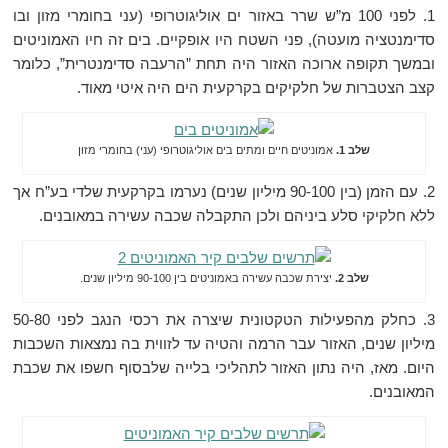
1. לפני 100 מ”ש שרר באזור ים אוליגוטרופי (עני בחומרי מזון ובו
סדימנטציה מועטה), פני השטח היו אופקיים. בים זה חיו האמוניטים
ובמשך תקופה ארוכה האזור היה תחת ”הרעבה סדימנטרית”, כלומר
קצב הצטברות של חלקיקים בקרקעית הים היה איטי מאוד.
שלב 1.
אמוניטים חיים ומתים בים אוליגוטרופי (עני) בחומרי מזון
2. עם הזמן (בין 90-100 מיליון שנים) נערמו בקרקעית שלדי בע”ח אך
ללא חלקיקי סלע ביניהם ולכן התקבלה שכבה עשירה במאובנים.
שלב 2.
יצירת שכבה עשירה באמוניטים בין 90-100 מיליון שנים.
3. כחלק מהפעילות הטקטונית שיצרה את רכסי הנגב לפני 50-80
מיליון שנים, האזור עבר הרמה והטיה עד לזווית בה נמצאות השכבות
היום. מאז, היה נתון האזור לתהליכי בלייה שלבסוף חשפו את שכבת
המאובנים.