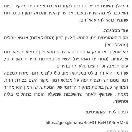
במהלך השנים מטיילים רבים לקחו כמזכרת אמוניטים מהקיר וכיום
הוא כבר לא מה שהיה בעבר, אך עדיין הקיר ומכתש רמון הם נקודות
שתמיד כדאי להגיע אליהם.
עוד בסביבה:
מקיר האמוניטים ניתן להמשיך לשן רמון (מסלול אדום) או גיא זוחלים
(מסלול ירוק).
גיא זוחלים או עמק גבנונים הוא ערוץ המאופיין ברצועות מוארכות
וצבעוניות (מחדרים מגמתיים) עשירות במתכות נדירות כגון כסף,
עופרת, אבץ וכו’ חוצים סלעי גיר בהירים.
שן רמון הוא הר בולט במכתש רמון, כ-6 ק”מ מדרום- מזרח למצפה
רמון ממנו יש תצפית יפה על מכתש רמון. מקור השם בצורת ההר,
המזדקר כשן בולטת מהקיר הדרומי של המכתש. שן רמון הוא מחדר
מגמתי, שנחשף לאחר שהשכבות שמעליו הוסרו בתהליכי בליה
וסחיפה.
לניווט לקיר האמוניטים:
https://goo.gl/maps/BsiHGrBeH1K4oRMk9
מידע כללי