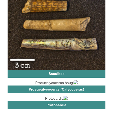
Baculites
(Proeucalycoceras (Calycoceras
Protocardia