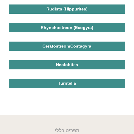
(Rudists (Hippurites
(Rhynchostreon (Exogyra
Ceratostreon/Costagyra
Neolobites
Turritella
תפריט כללי