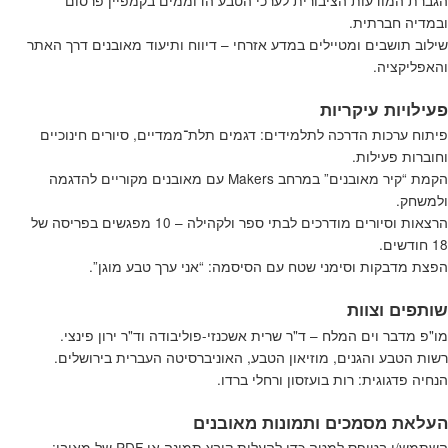
הגברת המודעות הציבורית לערכי הטבע הדוממים בקמפיין פרסום
ובמדיה חברתית.
שילוב תושבים ומטיילים במדע אזרחי – דיווח ותיעוד מאובנים דרך האתר
והאפליקציה.
פעילויות עיקריות
פיתוח ערכות הדרכה לתלמידים: דגמים תלת־ממדיים, סיורים חינוכיים
וחוברות פעילות.
הקמת “קיר מאובנים” במרחב Makers עם מאובנים מקוריים להדגמה
ולמשחק.
הרצאות וסיורים מודרכים לבתי ספר ולקהילה – 10 מפגשים בפריסה של
18 חודשים.
הפצת מדבקות וסימני שטח עם הסיסמה: “אני ערך טבע מוגן”.
שותפים וצוות
מו"פ מדבר וים המלח – ד"ר שרית אשכנזי-פוליבודה וד"ר ירון פינצי.
רשות הטבע והגנים, מוזיאון הטבע, האוניברסיטה העברית בירושלים.
הנחיה פדגוגית: רות בועזסון ורחלי ברדו.
העלאת מסמכים ותמונות מאובנים
השתמש/י בטופס למטה כדי להעלות קובץ תמונה או PDF של מאובן: