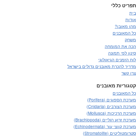
תפריט כללי
בית
אודות
מהו מאובן?
כל המאובנים
משחק
הכה את המומחה
סינון לפי תמונה
לוח הזמנים הגיאולוגי
מדריך להכרת מאובנים גדולים בישראל
צרו קשר
קטגוריות מאובנים
כל המאובנים
מערכת הספוגים (Porifera)
מערכת הצורבים (Cnidaria)
מערכת הרכיכות (Mollusca)
מערכת זרוע רגליים (Brachiopoda)
מערכת קווצי עור (Echinodermata)
סטרומטוליטים (Stromatolite)