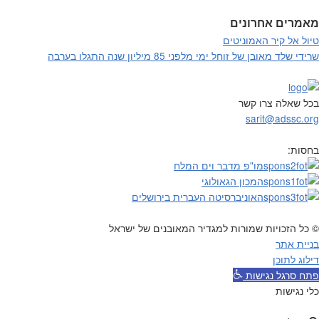
מאמרים אחרונים
טיול אל קיר האמוניטים
שרידי שלד מאובן של זוחל ימי מלפני 85 מיליון שנה התגלו בערבה
בכל שאלה צרו קשר
sarit@adssc.org
בחסות:
מו"פ מדבר וים המלח
המכון הגאולוגי
האוניברסיטה העברית בירושלים
© כל הזכויות שמורות למגדיר המאובנים של ישראל
בניית אתר
דילוג לתוכן
פתח סרגל נגישות
כלי נגישות