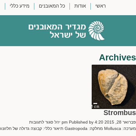
ראשי
אודות
כל המאובנים
מידע כללי
צ
Archives
Strombus
על
פברואר 28, 2015 4:20 pm
Published by
יהל
סגור לתגובות
Strombus
מערכה: Mollusca מחלקה: Gastropoda תיאור כללי: קבוצה גדולה של חלזונות המתאפיינים בפיתול בורגי נמוך מאוד ופיתול חובק. המראה הכללי של...