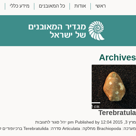
ראשי
אודות
כל המאובנים
מידע כללי
צ
Archives
Terebratula
על
מרץ 3, 2015 12:04 pm
Published by
יהל
סגור לתגובות
Terebratula
מערכה: Brachiopoda מחלקה: Articulata סדרה: Terebratulida ברכיופודים לא סטרופים (ללא קו ציר) בעל צורה סגלגלה-ביצתית עם קשוות קמורות וחלקות המתעקלות...