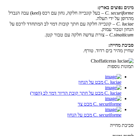
מינים נפוצים בארץ:
C. securiforme
– בעל קונכייה חלקה, גחון עם רכס (keel) עבה הנבדל
מהדופן על ידי תעלה.
C. luciae
– קונכייה חלקה עם חתך קובות דמוי לב המתחדד לרכס על
הגחון וטבור עמוק.
C.sinaiticum
– צורת עדשה חלקה עם טבור קטן.
סביבת מחייה:
שחיין מהיר בים רדוד. טורף.
תמונות נוספות
C. luciae מבט על הגחון
C. luciae מבט על חתך קובת הדיור דמוי לב (הפוך)
C. securiforme מבט צד
C. securiforme מבט על הגחון
סביבת מחייה