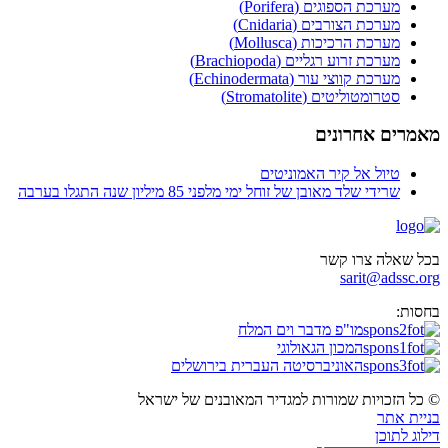
מערכת הספוגים (Porifera)
מערכת הצורבים (Cnidaria)
מערכת הרכיכות (Mollusca)
מערכת זרוע רגליים (Brachiopoda)
מערכת קווצי עור (Echinodermata)
סטרומטוליטים (Stromatolite)
מאמרים אחרונים
טיול אל קיר האמוניטים
שרידי שלד מאובן של זוחל ימי מלפני 85 מיליון שנה התגלו בערבה
בכל שאלה צרו קשר
sarit@adssc.org
בחסות:
מו"פ מדבר וים המלח
המכון הגאולוגי
האוניברסיטה העברית בירושלים
© כל הזכויות שמורות למגדיר המאובנים של ישראל
בניית אתר
דילוג לתוכן