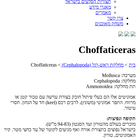
תצורות הסלעים בישראל
מאגרי מידע
מאמרים
צרו קשר
משחק מאובנים
Choffaticeras
בית
>
מחלקת ראש-רגל (Cephalopoda)
>
Choffaticeras
מערכה: Mollusca
מחלקה: Cephalopoda
תת מחלקה: Ammonoidea
אמוניטים אלו הם בעלי פיתול חובק בצורת עדשה עם טבור קטן או
מרווח. התפר אמוניטי (משונץ). לרבים רכס (keel) חד על הגחון. חסרי
עיטור.
תקופה ונפיצות:
מוכרים בעולם מהטורון ועד הסנטון (94-83 מ”ש).
בישראל נפוצים בתצורת אורה ואף מגיעים לקוטר של עד כחצי מטר. קיר
האמוניטים, טורון.